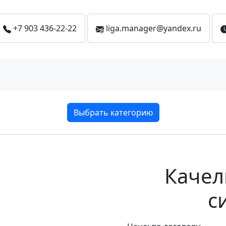
+7 903 436-22-22
liga.manager@yandex.ru
Выбрать категорию
Качел
с