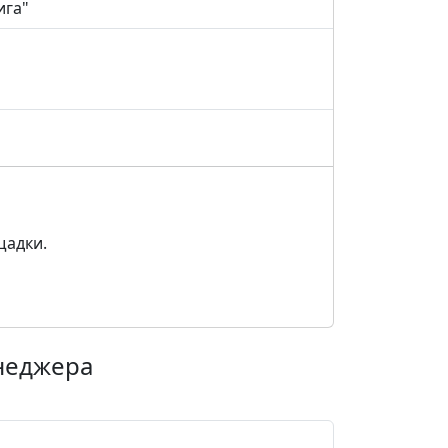
ига"
щадки.
енеджера