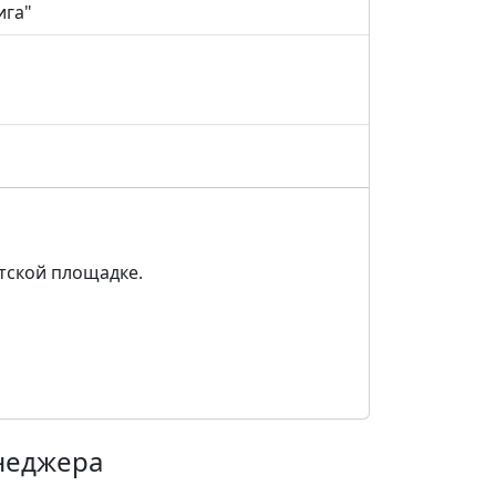
ига"
етской площадке.
енеджера