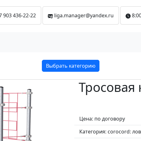
7 903 436-22-22
liga.manager@yandex.ru
8:00
Выбрать категорию
Тросовая 
Цена: по договору
Категория:
corocord: ло