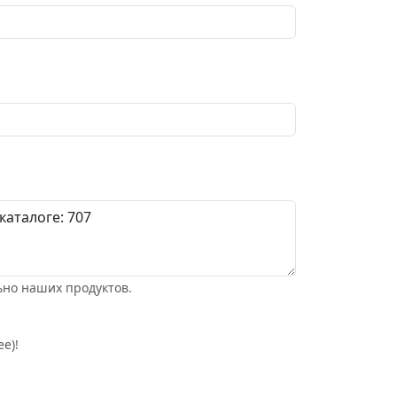
ьно наших продуктов.
е)!