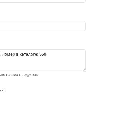
ьно наших продуктов.
е)!