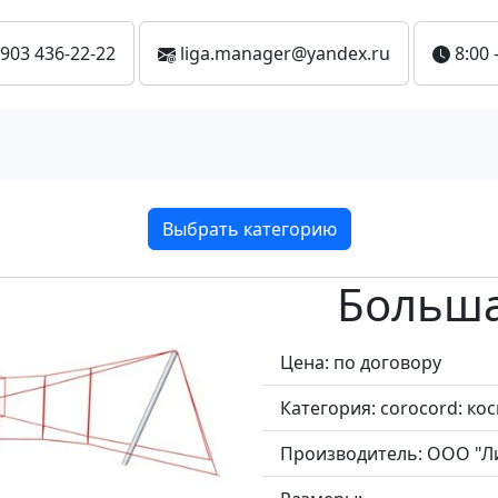
 903 436-22-22
liga.manager@yandex.ru
8:00 
Выбрать категорию
Больша
Цена: по договору
Категория:
corocord: ко
Производитель:
ООО "Л