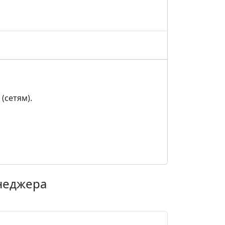
(сетям).
енеджера