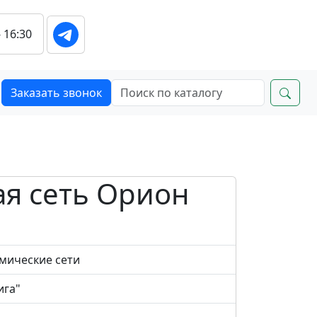
- 16:30
Заказать звонок
я сеть Орион
смические сети
ига"