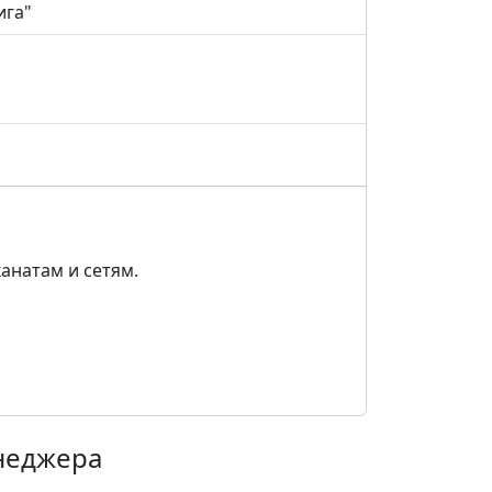
ига"
анатам и сетям.
енеджера