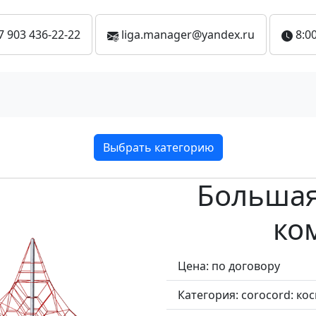
7 903 436-22-22
liga.manager@yandex.ru
8:00
Выбрать категорию
Большая
ко
Цена: по договору
Категория:
corocord: ко