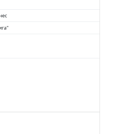
нес
ига"