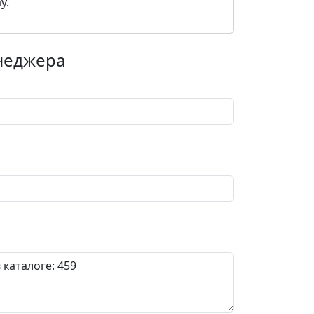
y.
енеджера