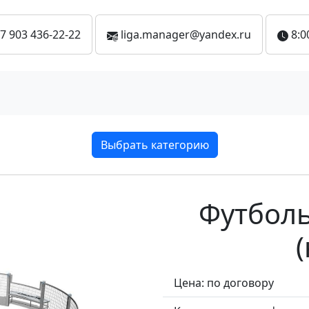
7 903 436-22-22
liga.manager@yandex.ru
8:0
Выбрать категорию
Футбол
Цена: по договору