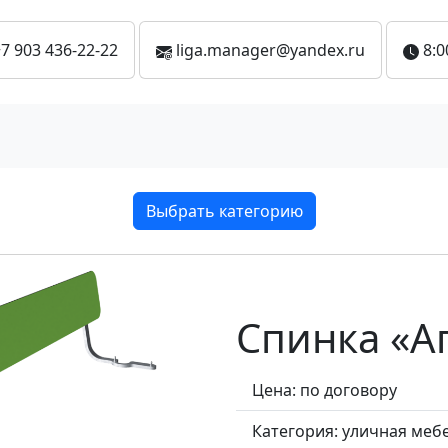
7 903 436-22-22
liga.manager@yandex.ru
8:0
Выбрать категорию
Спинка «Аг
Цена: по договору
Категория:
уличная меб