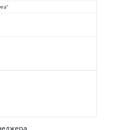
ига"
енеджера