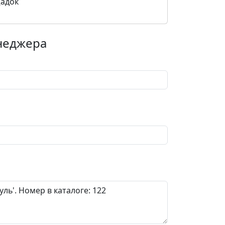
щадок
енеджера