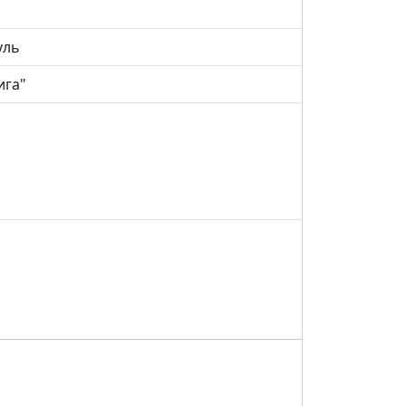
уль
ига"