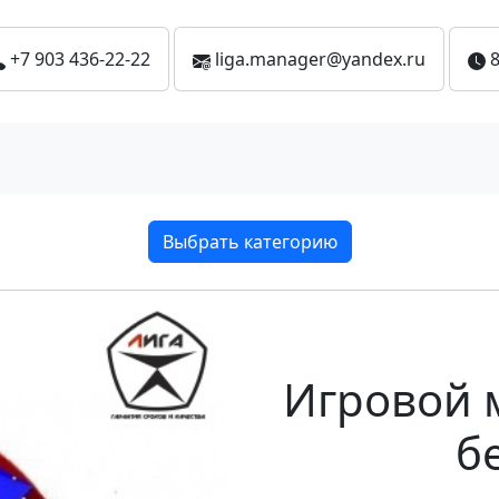
+7 903 436-22-22
liga.manager@yandex.ru
8
Выбрать категорию
Игровой 
б