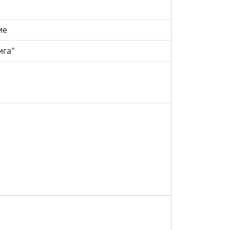
ие
ига"